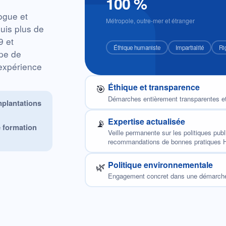
100 %
ogue et
Métropole, outre-mer et étranger
puis plus de
9 et
Éthique humaniste
Impartialité
Ri
ipe de
 expérience
Éthique et transparence
🎯
Démarches entièrement transparentes e
mplantations
Expertise actualisée
📡
e formation
Veille permanente sur les politiques pub
recommandations de bonnes pratiques
Politique environnementale
🌿
Engagement concret dans une démarche 