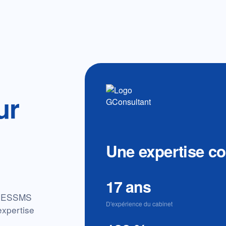
ur
Une expertise com
17 ans
es ESSMS
D'expérience du cabinet
expertise