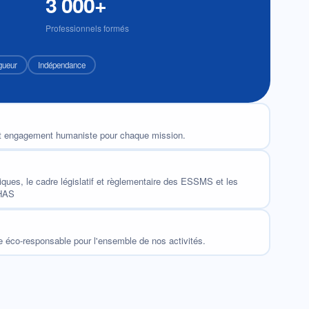
3 000+
Professionnels formés
gueur
Indépendance
t engagement humaniste pour chaque mission.
liques, le cadre législatif et règlementaire des ESSMS et les
 HAS
éco-responsable pour l'ensemble de nos activités.