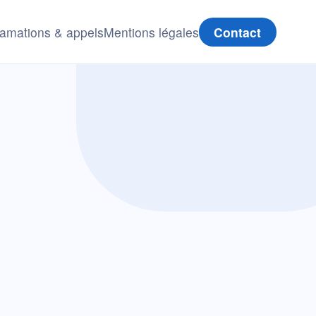
amations & appels
Mentions légales
Contact